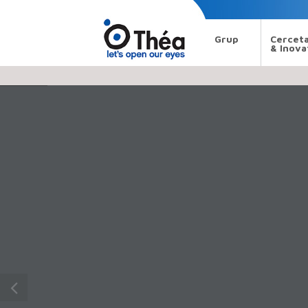
Search
Théa
Grup
Cercet
& Inova
1 / 196
Pharma