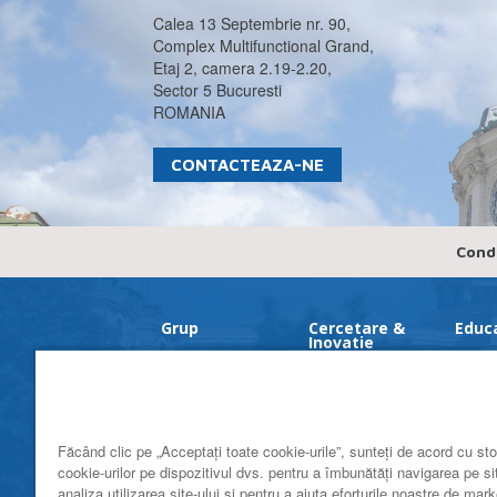
Calea 13 Septembrie nr. 90,
Complex Multifunctional Grand,
Etaj 2, camera 2.19-2.20,
Sector 5 Bucuresti
ROMANIA
CONTACTEAZA-NE
Condi
Grup
Cercetare &
Educ
Inovatie
Istorie
Inovații produse de
către Théa
Cifre cheie
Parteneriate
Punctele noastre
forte
Făcând clic pe „Acceptați toate cookie-urile”, sunteți de acord cu st
Laboratorul cu
cookie-urilor pe dispozitivul dvs. pentru a îmbunătăți navigarea pe si
produse fără
analiza utilizarea site-ului și pentru a ajuta eforturile noastre de mark