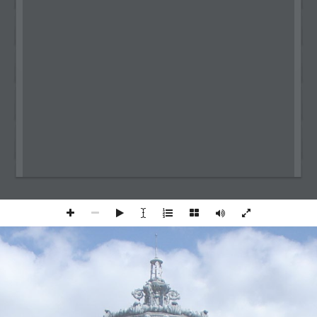
Oudy Semoun
Alexandra Miere
Mayer Srour
Eric Souied
and the Ophthalmology Créteil team
P H A R M A
AMD: AN OVERVIEW OF CLINICAL FORMS • 
3