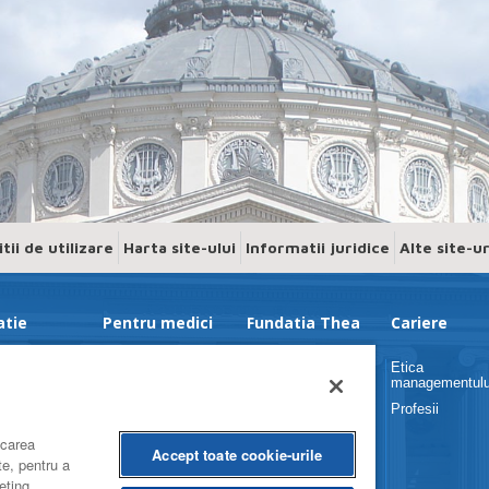
tii de utilizare
Harta site-ului
Informatii juridice
Alte site-u
atie
Pentru medici
Fundatia Thea
Cariere
Dry Lab Théa
Organizare
Etica
managementulu
Știri
Lupta împotriva
trahomului
Profesii
Webinar 6 martie
Acces la instruire
ocarea
Webinar 20 martie
Accept toate cookie-urile
Propuneți proiecte
te, pentru a
Pentru medici de
eting.
familie si medici
Stiri despre fundatie