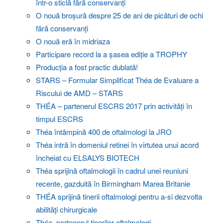
într-o sticlă fără conservanți
O nouă broșură despre 25 de ani de picături de ochi
fără conservanți
O nouă eră în midriaza
Participare record la a șasea ediție a TROPHY
Producția a fost practic dublată!
STARS – Formular Simplificat Théa de Evaluare a
Riscului de AMD – STARS
THÉA – partenerul ESCRS 2017 prin activități în
timpul ESCRS
Théa întâmpină 400 de oftalmologi la JRO
Théa intră în domeniul retinei în virtutea unui acord
încheiat cu ELSALYS BIOTECH
Théa sprijină oftalmologii în cadrul unei reuniuni
recente, gazduită în Birmingham Marea Britanie
THÉA sprijină tinerii oftalmologi pentru a-si dezvolta
abilități chirurgicale
Théa, partenerul tinerilor oftalmologi