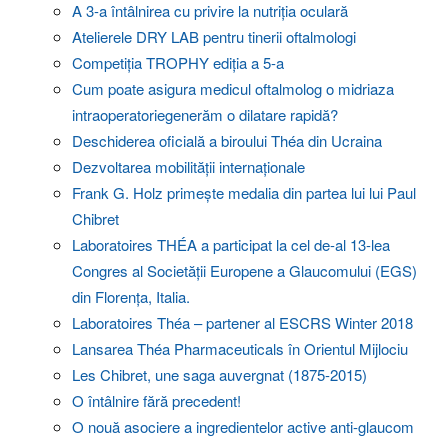
A 3-a întâlnirea cu privire la nutriția oculară
Atelierele DRY LAB pentru tinerii oftalmologi
Competiția TROPHY ediția a 5-a
Cum poate asigura medicul oftalmolog o midriaza
intraoperatoriegenerăm o dilatare rapidă?
Deschiderea oficială a biroului Théa din Ucraina
Dezvoltarea mobilității internaționale
Frank G. Holz primește medalia din partea lui lui Paul
Chibret
Laboratoires THÉA a participat la cel de-al 13-lea
Congres al Societății Europene a Glaucomului (EGS)
din Florența, Italia.
Laboratoires Théa – partener al ESCRS Winter 2018
Lansarea Théa Pharmaceuticals în Orientul Mijlociu
Les Chibret, une saga auvergnat (1875-2015)
O întâlnire fără precedent!
O nouă asociere a ingredientelor active anti-glaucom