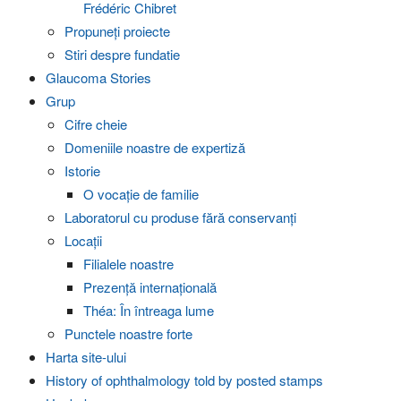
Frédéric Chibret
Propuneți proiecte
Stiri despre fundatie
Glaucoma Stories
Grup
Cifre cheie
Domeniile noastre de expertiză
Istorie
O vocație de familie
Laboratorul cu produse fără conservanți
Locaţii
Filialele noastre
Prezență internațională
Théa: În întreaga lume
Punctele noastre forte
Harta site-ului
History of ophthalmology told by posted stamps