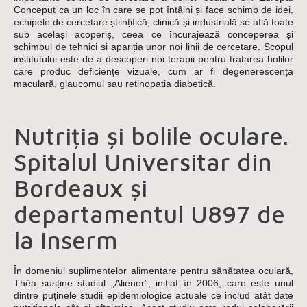
Conceput ca un loc în care se pot întâlni și face schimb de idei,
echipele de cercetare științifică, clinică și industrială se află toate
sub același acoperiș, ceea ce încurajează conceperea și
schimbul de tehnici și apariția unor noi linii de cercetare. Scopul
institutului este de a descoperi noi terapii pentru tratarea bolilor
care produc deficiențe vizuale, cum ar fi degenerescența
maculară, glaucomul sau retinopatia diabetică.
Nutriția și bolile oculare.
Spitalul Universitar din
Bordeaux și
departamentul U897 de
la Inserm
În domeniul suplimentelor alimentare pentru sănătatea oculară,
Théa susține studiul „Alienor”, inițiat în 2006, care este unul
dintre puținele studii epidemiologice actuale ce includ atât date