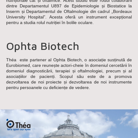
nutriționale cât și oftalmice. Acest studiu este rodul colaborării
dintre Departamentul U897 de Epidemiologie și Biostatice la
Inserm și Departamentul de Oftalmologie din cadrul „Bordeaux
University Hospital”. Acesta oferă un instrument excepțional
pentru a studia rolul nutriției în bolile oculare.
Ophta Biotech
Théa este partener al Ophta Biotech, o asociație susținută de
Eurobiomed, care reunește actori-cheie în domeniul cercetării în
domeniul diagnosticării, terapiei și oftalmologiei, precum și al
asociațiilor de pacienți. Scopul său este de a promova
dezvoltarea de noi proiecte și dezvoltarea de noi instrumente
pentru persoanele cu deficiențe de vedere.