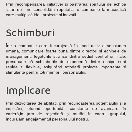
Prin recompensarea inițiativei și păstrarea spiritului de echipă
„start-up”, ne consolidăm reputația: o companie farmaceutică
care multiplică idei, proiecte și inovații.
Schimburi
Într-o companie care încurajează în mod activ dimensiunea
umană, comunicare foarte buna dintre directori și echipele de
management, legăturile strânse dintre sediul central și filiale,
presupune că schimburile de experiență dintre echipe sunt
rapide și flexibile, asigurând totodată proiecte importante și
stimulante pentru toți membrii personalului.
Implicare
Prin dezvoltarea de abilități, prin recunoașterea potențialului și a
implicării, oferind oportunități constante de avansare în
carieră,in țara de reședință și mutări în cadrul grupului,
încurajăm angajamentul personalului nostru.