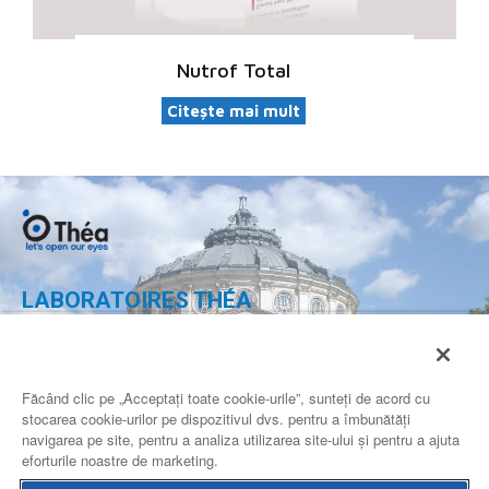
Nutrof Total
Citește mai mult
LABORATOIRES THÉA
Calea 13 Septembrie nr. 90,
Complex Multifunctional Grand,
Etaj 2, camera 2.19-2.20,
Făcând clic pe „Acceptați toate cookie-urile”, sunteți de acord cu
Sector 5 Bucuresti
stocarea cookie-urilor pe dispozitivul dvs. pentru a îmbunătăți
ROMANIA
navigarea pe site, pentru a analiza utilizarea site-ului și pentru a ajuta
eforturile noastre de marketing.
CONTACTEAZA-NE