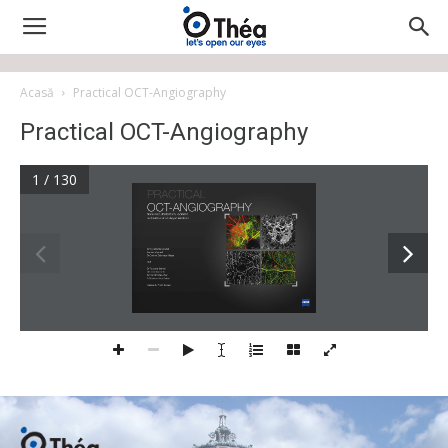
Acasă
Practical OCT-Angiography
Practical OCT-Angiography
1 / 130
PRACTICAL  
OCT-ANGIOGRAPHY
Neovascularization, edema,  
ischemia and degeneration
Dr Sylvia Nghiêm-Buffet
Sandrine Ayrault
Dr Corinne Delahaye-Mazza
and
Dr Typhaine Grenet 
Dr Gabriel Quentel
Dr Franck Fajnkuchen
Pr Salomon Yves Cohen
Preface by Pr Eric Souied