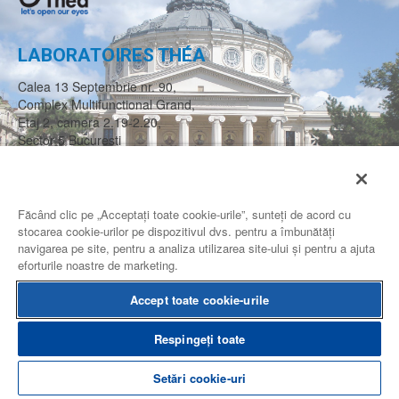
LABORATOIRES THÉA
Calea 13 Septembrie nr. 90,
Complex Multifunctional Grand,
Etaj 2, camera 2.19-2.20,
Sector 5 Bucuresti
ROMANIA
CONTACTEAZA-NE
Făcând clic pe „Acceptați toate cookie-urile”, sunteți de acord cu
stocarea cookie-urilor pe dispozitivul dvs. pentru a îmbunătăți
navigarea pe site, pentru a analiza utilizarea site-ului și pentru a ajuta
eforturile noastre de marketing.
Conditii de utilizare
Harta site-ului
Informatii juridice
Accept toate cookie-urile
Alte site-uri Théa
Respingeți toate
Setări cookie-uri