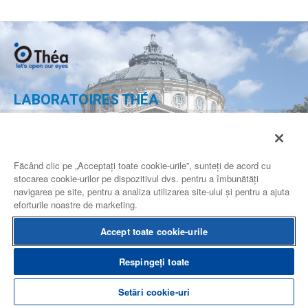
LABORATOIRES THÉA
Calea 13 Septembrie nr. 90,
Complex Multifunctional Grand,
Etaj 2, camera 2.19-2.20,
Sector 5 Bucuresti
Făcând clic pe „Acceptați toate cookie-urile”, sunteți de acord cu
ROMANIA
stocarea cookie-urilor pe dispozitivul dvs. pentru a îmbunătăți
navigarea pe site, pentru a analiza utilizarea site-ului și pentru a ajuta
eforturile noastre de marketing.
CONTACTEAZA-NE
Accept toate cookie-urile
Respingeți toate
Conditii de utilizare
Harta site-ului
Informatii juridice
Alte site-uri Théa
Setări cookie-uri