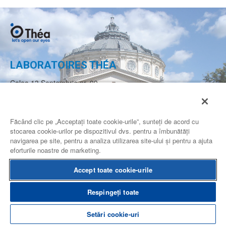
LABORATOIRES THÉA
Calea 13 Septembrie nr. 90,
Complex Multifunctional Grand,
Etaj 2, camera 2.19-2.20,
Sector 5 Bucuresti
Făcând clic pe „Acceptați toate cookie-urile”, sunteți de acord cu
ROMANIA
stocarea cookie-urilor pe dispozitivul dvs. pentru a îmbunătăți
navigarea pe site, pentru a analiza utilizarea site-ului și pentru a ajuta
CONTACTEAZA-NE
eforturile noastre de marketing.
Accept toate cookie-urile
Conditii de utilizare
Harta site-ului
Informatii juridice
Respingeți toate
Alte site-uri Théa
Setări cookie-uri