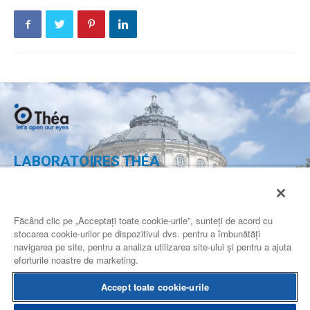
LABORATOIRES THÉA
Calea 13 Septembrie nr. 90,
Complex Multifunctional Grand,
Etaj 2, camera 2.19-2.20,
Făcând clic pe „Acceptați toate cookie-urile”, sunteți de acord cu
Sector 5 Bucuresti
stocarea cookie-urilor pe dispozitivul dvs. pentru a îmbunătăți
ROMANIA
navigarea pe site, pentru a analiza utilizarea site-ului și pentru a ajuta
eforturile noastre de marketing.
CONTACTEAZA-NE
Accept toate cookie-urile