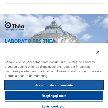
LABORATOIRES THÉA
Calea 13 Septembrie nr. 90,
Complex Multifunctional Grand,
Etaj 2, camera 2.19-2.20,
Făcând clic pe „Acceptați toate cookie-urile”, sunteți de acord cu
Sector 5 Bucuresti
stocarea cookie-urilor pe dispozitivul dvs. pentru a îmbunătăți
ROMANIA
navigarea pe site, pentru a analiza utilizarea site-ului și pentru a ajuta
eforturile noastre de marketing.
CONTACTEAZA-NE
Accept toate cookie-urile
Respingeți toate
Conditii de utilizare
Harta site-ului
Informatii juridice
Setări cookie-uri
Alte site-uri Théa