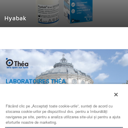
Hyabak
LABORATOIRES THÉA
Calea 13 Septembrie nr. 90,
Complex Multifunctional Grand,
Etaj 2, camera 2.19-2.20,
Făcând clic pe „Acceptați toate cookie-urile”, sunteți de acord cu
Sector 5 Bucuresti
stocarea cookie-urilor pe dispozitivul dvs. pentru a îmbunătăți
ROMANIA
navigarea pe site, pentru a analiza utilizarea site-ului și pentru a ajuta
eforturile noastre de marketing.
CONTACTEAZA-NE